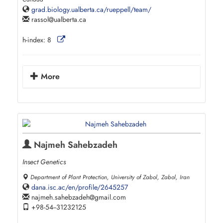
grad.biology.ualberta.ca/rueppell/team/
rassol
ualberta.ca
h-index:
8
More
Najmeh Sahebzadeh
Insect Genetics
Department of Plant Protection, University of Zabol, Zabol, Iran
dana.isc.ac/en/profile/2645257
najmeh.sahebzadeh
gmail.com
+98-54--31232125