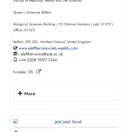
Faculty of Medicine, Health and Life Sciences
Queen’s University Belfast
Biological Sciences Building | 19 Chlorine Gardens | Lab: 01.072 |
Office: 01.023
Belfast, BT9 5DL, Northern Ireland, United Kingdom
www.eleftherianos-lab.weebly.com
i.eleftherianos
qub.ac.uk
+44 (0)28 9097 1344
h-index:
35
More