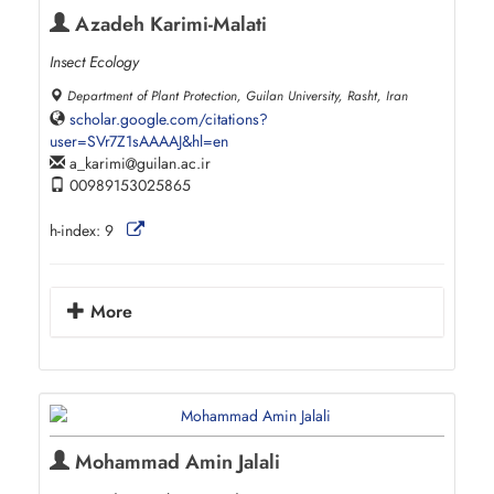
Azadeh Karimi-Malati
Insect Ecology
Department of Plant Protection, Guilan University, Rasht, Iran
scholar.google.com/citations?
user=SVr7Z1sAAAAJ&hl=en
a_karimi
guilan.ac.ir
00989153025865
h-index:
9
More
Mohammad Amin Jalali