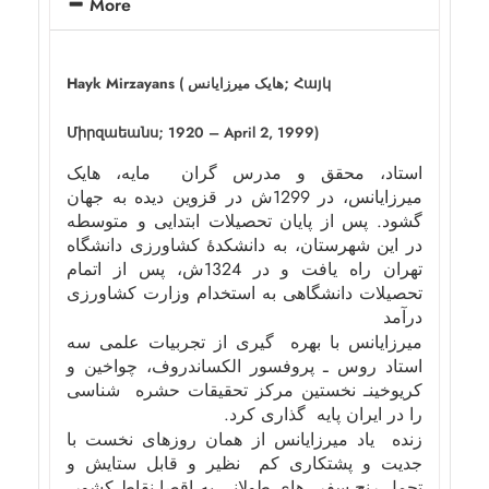
More
Hayk Mirzayans
(
هایک میرزایانس
;
Հայկ
Միրզաեանս
; 1920 – April 2, 1999)
استاد، محقق و مدرس گران مایه، هایک
میرزایانس، در 1299ش در قزوین دیده به جهان
گشود. پس از پایان تحصیلات ابتدایی و متوسطه
در این شهرستان، به دانشکدۀ کشاورزی دانشگاه
تهران راه یافت و در 1324ش، پس از اتمام
تحصیلات دانشگاهی به استخدام وزارت کشاورزی
درآمد
میرزایانس با بهره گیری از تجربیات علمی سه
استاد روس ـ پروفسور الکساندروف، چواخین و
کریوخینـ نخستین مرکز تحقیقات حشره شناسی
را در ایران پایه گذاری کرد.
زنده یاد میرزایانس از همان روزهای نخست با
جدیت و پشتکاری کم نظیر و قابل ستایش و
تحمل رنج سفر های طولانی به اقصا نقاط کشور،