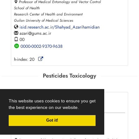
Professor of Medical Entomology and Vector Control
School of Health
Research Center of Health and Environment
Guilan University of Medical Sciences
isid.research.ac.ir/Shahyad_Azarihamidian
azari
gums.ac.ir
00
0000-0002-9370-9638
h-index:
20
Pesticides Toxicology
This website uses cookies to ensure you get
Section Editor
the best experience on our website.
Masumeh Ziaee
Got it!
Toxicology