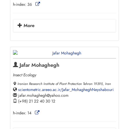
h-index:
36
More
Jafar Mohaghegh
Insect Ecology
Iranian Research Institute of Plant Protection Tehran 19395, Iran
scientometric.areeo.ac.ir/Jafar_MohagheghNeyshabouri
jafar.mohaghegh
yahoo.com
(+98) 21 22 40 30 12
h-index:
14