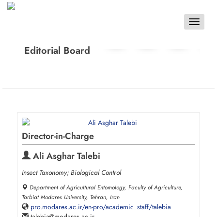
Toggle
navigat
Editorial Board
Director-in-Charge
Ali Asghar Talebi
Insect Taxonomy; Biological Control
Department of Agricultural Entomology, Faculty of Agriculture,
Tarbiat Modares University, Tehran, Iran
pro.modares.ac.ir/en-pro/academic_staff/talebia
talebia
modares.ac.ir