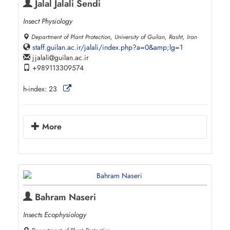
Jalal Jalali Sendi
Insect Physiology
Department of Plant Protection, University of Guilan, Rasht, Iran
staff.guilan.ac.ir/jalali/index.php?a=0&amp;lg=1
jjalali
guilan.ac.ir
+989113309574
h-index:
23
More
Bahram Naseri
Insects Ecophysiology