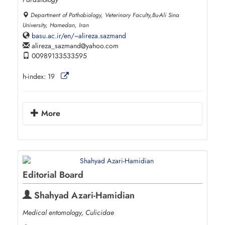
Department of Pathobiology, Veterinary Faculty,Bu-Ali Sina
University, Hamedan, Iran
basu.ac.ir/en/~alireza.sazmand
alireza_sazmand
yahoo.com
00989133533595
h-index:
19
More
Editorial Board
Shahyad Azari-Hamidian
Medical entomology, Culicidae