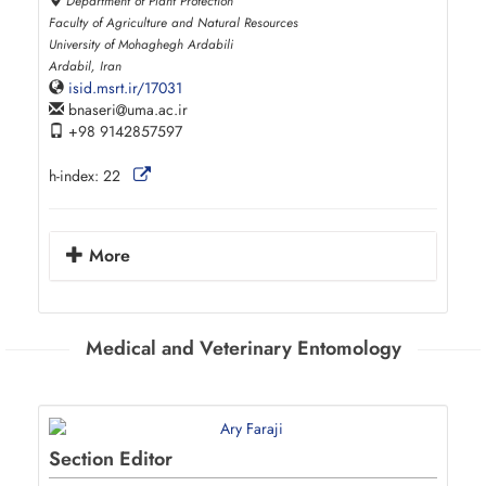
Department of Plant Protection
Faculty of Agriculture and Natural Resources
University of Mohaghegh Ardabili
Ardabil, Iran
isid.msrt.ir/17031
bnaseri
uma.ac.ir
+98 9142857597
h-index:
22
More
Medical and Veterinary Entomology
Section Editor