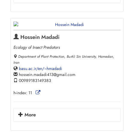
Hossein Madadi
Ecology of Insect Predators
Department of Plant Protection, Bu-Ali Sin University, Hamedan,
Iran
basu.ac.ir/en/~hmadadi
hossein.madadi413
gmail.com
00989183149383
h-index:
11
More