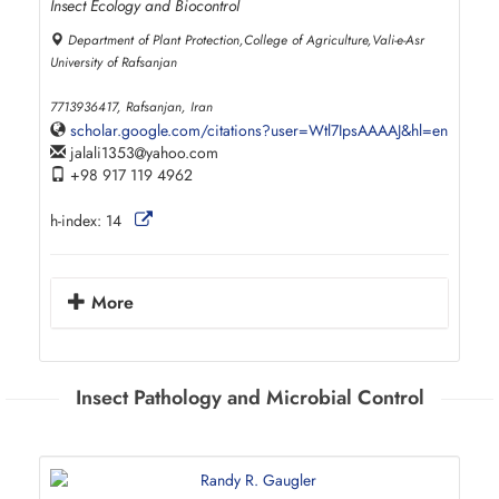
Insect Ecology and Biocontrol
Department of Plant Protection,College of Agriculture,Vali-e-Asr
University of Rafsanjan
7713936417, Rafsanjan, Iran
scholar.google.com/citations?user=Wtl7IpsAAAAJ&hl=en
jalali1353
yahoo.com
+98 917 119 4962
h-index:
14
More
Insect Pathology and Microbial Control