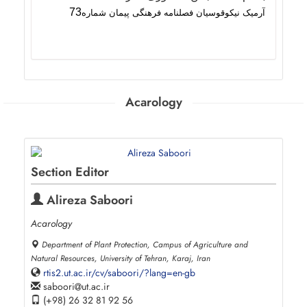
73
آر
میک نیکوقوسیان
فصلنامه فرهنگی پیمان شماره
Acarology
Section Editor
Alireza Saboori
Acarology
Department of Plant Protection, Campus of Agriculture and
Natural Resources, University of Tehran, Karaj, Iran
rtis2.ut.ac.ir/cv/saboori/?lang=en-gb
saboori
ut.ac.ir
(+98) 26 32 81 92 56