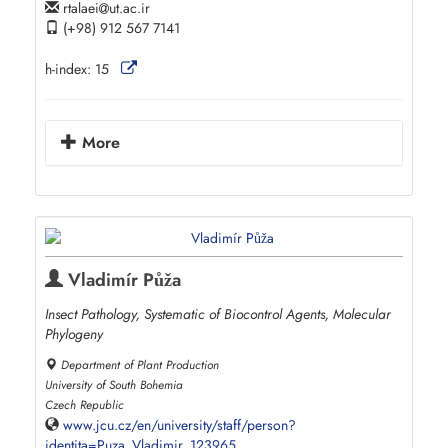
rtalaei
ut.ac.ir
(+98) 912 567 7141
h-index:
15
More
Vladimír Půža
Insect Pathology, Systematic of Biocontrol Agents, Molecular
Phylogeny
Department of Plant Production
University of South Bohemia
Czech Republic
www.jcu.cz/en/university/staff/person?
identita=Puza_Vladimir_123965