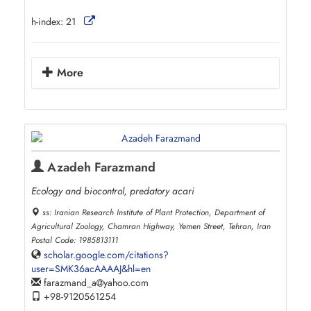
h-index:
21
More
Azadeh Farazmand
Ecology and biocontrol, predatory acari
ss: Iranian Research Institute of Plant Protection, Department of
Agricultural Zoology, Chamran Highway, Yemen Street, Tehran, Iran
Postal Code: 1985813111
scholar.google.com/citations?
user=SMK36acAAAAJ&hl=en
farazmand_a
yahoo.com
+98-9120561254