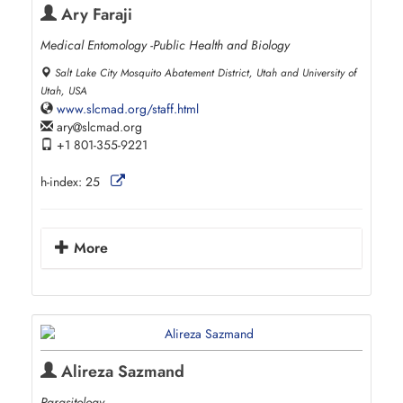
Ary Faraji
Medical Entomology -Public Health and Biology
Salt Lake City Mosquito Abatement District, Utah and University of
Utah, USA
www.slcmad.org/staff.html
ary
slcmad.org
+1 801-355-9221
h-index:
25
More
Alireza Sazmand
Parasitology