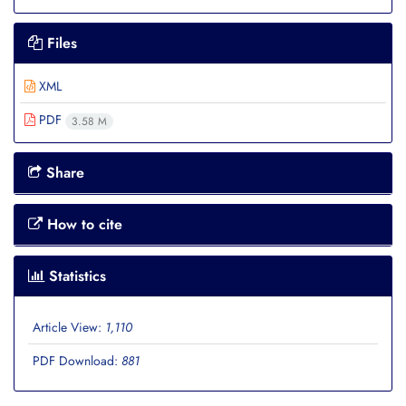
Files
XML
PDF
3.58 M
Share
How to cite
Statistics
Article View:
1,110
PDF Download:
881