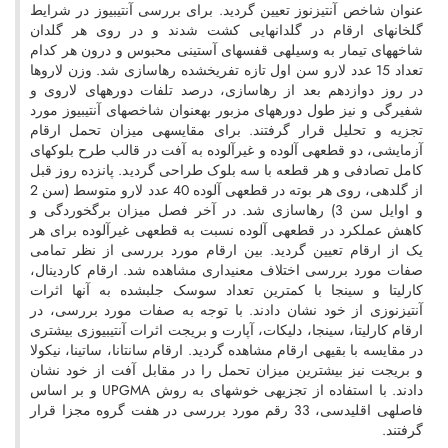
عنوان شاخص آنتیزنوز تعیین گردید. برای بررسی آنتیبیوز در شرایط
گلخانهای ارقام در گلدانهایی کشت شدند و در روی هر گلدان
شاخههای تیمار به وسیلهی قفسهای آستینی محبوس و درون هر کدام
تعداد 15 عدد لارو سن اول تازه تفریخشده رهاسازی شد. وزن لاروها
در روز دوازدهم بعد از رهاسازی، درصد تلفات دورههای لاروی و
شفیرگی و نیز طول دورههای مزبور بهعنوان شاخصهای آنتیبیوز مورد
تجزیه و تحلیل قرار گرفتند. برای مقایسهی میزان تحمل ارقام
آزمایشی، دو قطعهی آلوده و غیرآلوده به آفت در قالب طرح بلوکهای
کامل تصادفی و هر قطعه با سه بلوک طراحی گردید. پانزده روز قبل
از گلدهی، روی هر بوته در قطعهی آلوده 40 عدد لارو متوسط (سن 2
و اوایل سن 3) رهاسازی شد. در آخر فصل میزان برگخوردگی و
کاهش عملکرد در قطعهی آلوده نسبت به قطعهی غیرآلوده برای هر
یک از ارقام تعیین گردید. بین ارقام مورد بررسی از نظر تمامی
صفات مورد بررسی اختلاف معنیداری مشاهده شد. ارقام کاردینال،
کارلیتا و سینجا با کمترین تعداد سوسک جلبشده به آنها اثرات
آنتیزنوزی از خود نشان دادند. با توجه به صفات مورد بررسی، در
ارقام کارلیتا، سینجا، دلیکات، آپارت و بریجت اثرات آنتیبیوزی بیشتری
در مقایسه با بقیهی ارقام مشاهده گردید. ارقام سانتانا، ساتینا، نیکولا
و بریجت نیز بیشترین میزان تحمل را در مقابل آفت از خود نشان
دادند. با استفاده از تجزیهی خوشهای به روش UPGMA و بر اساس
فاصلهی اقلیدسی، 33 رقم مورد بررسی در هفت گروه مجزا قرار
گرفتند.