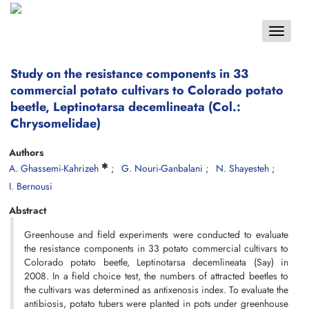
Toggle
navigat
Study on the resistance components in 33
commercial potato cultivars to Colorado potato
beetle, Leptinotarsa decemlineata (Col.:
Chrysomelidae)
Authors
A. Ghassemi-Kahrizeh
G. Nouri-Ganbalani
N. Shayesteh
I. Bernousi
Abstract
Greenhouse and field experiments were conducted to evaluate
the resistance components in 33 potato commercial cultivars to
Colorado potato beetle, Leptinotarsa decemlineata (Say) in
2008. In a field choice test, the numbers of attracted beetles to
the cultivars was determined as antixenosis index. To evaluate the
antibiosis, potato tubers were planted in pots under greenhouse