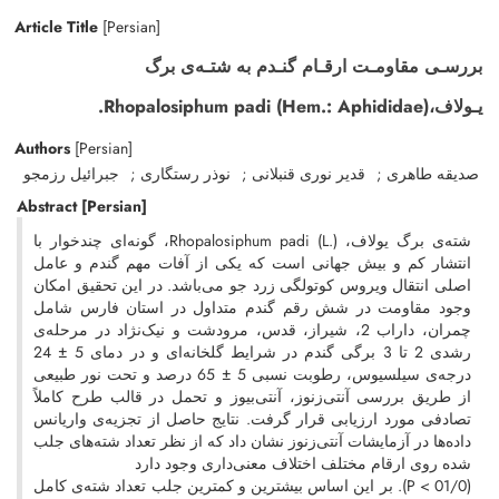
Article Title
[Persian]
بررسـی مقاومـت ارقـام گنـدم به شتـه‌ی برگ
یـولاف،Rhopalosiphum padi (Hem.: Aphididae).
Authors
[Persian]
صدیقه طاهری
قدیر نوری قنبلانی
نوذر رستگاری
جبرائیل رزمجو
Abstract
[Persian]
شته‌ی برگ یولاف، Rhopalosiphum padi (L.)، گونه‌ا‌ی چندخوار با
انتشار کم و بیش جهانی است که یکی از آفات مهم گندم و عامل
اصلی انتقال ویروس کوتولگی زرد جو می‌باشد. در این تحقیق امکان
وجود مقاومت در شش رقم گندم متداول در استان فارس شامل
چمران، داراب 2، شیراز، قدس، مرودشت و نیک‌نژاد در مرحله‌ی
رشدی 2 تا 3 برگی گندم در شرایط گلخانه‌ای و در دمای 5‌ ± ‌24
درجه‌ی سیلسیوس، رطوبت نسبی 5‌ ± 65 درصد و تحت نور طبیعی
از طریق بررسی آنتی‌زنوز، آنتی‌بیوز و تحمل در قالب طرح کاملاً
تصادفی مورد ارزیابی قرار گرفت. نتایج حاصل از تجزیه‌ی واریانس
داده‌ها در آزمایشات آنتی‌زنوز نشان داد که از نظر تعداد شته‌های جلب
شده روی ارقام مختلف اختلاف معنی‌داری وجود دارد
(01/0 > P). بر این اساس بیشترین و کمترین جلب تعداد شته‌ی کامل