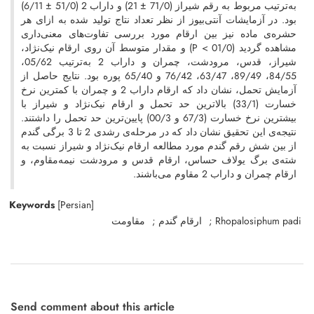
به‌ترتیب مربوط به رقم شیراز (71/0 ± 21) و داراب 2 (51/0 ± 6/11)
بود. در آزمایشات آنتی‌بیوز از نظر تعداد نتاج تولید شده به ازای هر
حشره‌ی ماده نیز بین ارقام مورد بررسی تفاوت‌های معنی‌داری
مشاهده گردید (01/0 > P) و مقدار متوسط آن روی ارقام نیک‌نژاد،‌
شیراز، قدس، مرودشت، چمران و داراب 2 به‌ترتیب 05/62،
84/55، 89/49، 63/47، 76/42 و 65/40 پوره بود. نتایج حاصل از
آزمایش تحمل، نشان داد که ارقام داراب 2 و چمران با کمترین نرخ
خسارت (33/1) بالاترین حد تحمل و ارقام نیک‌نژاد و شیراز با
بیشترین نرخ خسارت (67/3 و 00/3) پایین‌ترین حد تحمل را داشتند.
نتیجه‌ی این تحقیق نشان داد که در مرحله‌ی رشدی 2 تا 3 برگی گندم
از بین شش رقم گندم مورد مطالعه ارقام نیک‌نژاد و شیراز نسبت به
شته‌ی برگ یولاف حساس، ارقام قدس و مرودشت نیمه‌مقاوم، و
ارقام چمران و داراب 2 مقاوم می‌باشند.
Keywords
[Persian]
مقاومت
ارقام گندم
Rhopalosiphum padi
Send comment about this article