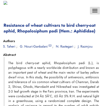
Toggle
navigat
Resistance of wheat cultivars to bird cherry-oat
aphid, Rhopalosiphum padi (Hem.: Aphididae)
Authors
S. Taheri
G. Nouri-Ganbalani
N. Rastegari
J. Razmjou
Abstract
The bird cherry-oat aphid, Rhopalosiphum padi (L.), is
polyphagous with a nearly worldwide distribution and known as
an important pest of wheat and the main vector of barley yellow
dwarf virus. In this study, the possibility of antixenosis, antibiosis
and tolerance of six common wheat cultivars of Chamran, Darab
2, Shiraz, Ghods, Marvdasht and Niknezhad was investigated at
2-3 leaf growth stage in the Fars province, Iran. The experiments
were conducted at 24 Â± 5Â°C, 65 Â± 5% R.H. and natural light
in a greenhouse, using a randomized complete design. The
analysis of variance in regard to the number of adult aphids