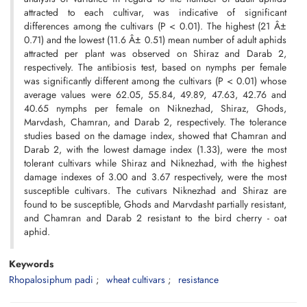
attracted to each cultivar, was indicative of significant
differences among the cultivars (P < 0.01). The highest (21 Â±
0.71) and the lowest (11.6 Â± 0.51) mean number of adult aphids
attracted per plant was observed on Shiraz and Darab 2,
respectively. The antibiosis test, based on nymphs per female
was significantly different among the cultivars (P < 0.01) whose
average values were 62.05, 55.84, 49.89, 47.63, 42.76 and
40.65 nymphs per female on Niknezhad, Shiraz, Ghods,
Marvdash, Chamran, and Darab 2, respectively. The tolerance
studies based on the damage index, showed that Chamran and
Darab 2, with the lowest damage index (1.33), were the most
tolerant cultivars while Shiraz and Niknezhad, with the highest
damage indexes of 3.00 and 3.67 respectively, were the most
susceptible cultivars. The cutivars Niknezhad and Shiraz are
found to be susceptible, Ghods and Marvdasht partially resistant,
and Chamran and Darab 2 resistant to the bird cherry - oat
aphid.
Keywords
Rhopalosiphum padi
wheat cultivars
resistance