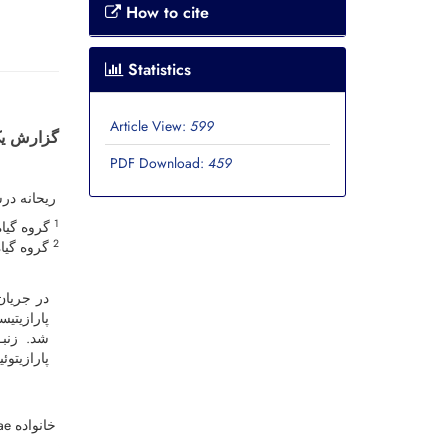
How to cite
Statistics
Article View:
599
 (Hymenoptera: Eulophidae
PDF Download:
459
ریحانه د
1
گروه گی.
2
گروه گی.
پارازیتیس
شد. زنبـ
پارازیت.
خانواده Eulophidae