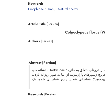
Keywords
Eulophidae
Iran
Natural enemy
Article Title
[Persian]
Authors
[Persian]
Abstract
[Persian]
در جریان نمونه ­برداری از شته­ های درختان سیب شهرستان مشهد در سال 1387، برخی از لاروهای متعلق به­ خانوادة Tortricidae با نشانه ­های
ج زنبـورهای پارازیتوئید از آن­ها به طور روزانه بازدید
شناسایی شدند. زنبور شناسایی شده، یک
Colpocly
Keywords
[Persian]