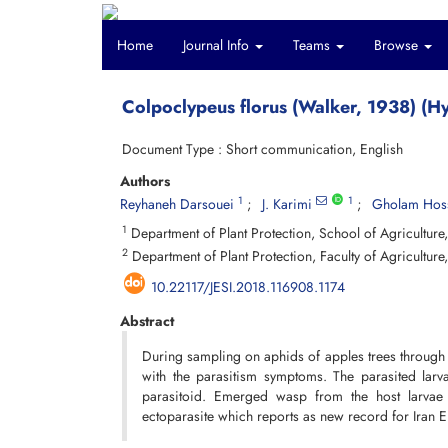
Home
Journal Info
Teams
Browse
Colpoclypeus florus (Walker, 1938) (H
Document Type : Short communication, English
Authors
1
1
Reyhaneh Darsouei
J. Karimi
Gholam Hoss
1
Department of Plant Protection, School of Agriculture
2
Department of Plant Protection, Faculty of Agricultur
10.22117/JESI.2018.116908.1174
Abstract
During sampling on aphids of apples trees through 
with the parasitism symptoms. The parasited larv
parasitoid. Emerged wasp from the host larvae 
ectoparasite which reports as new record for Iran E