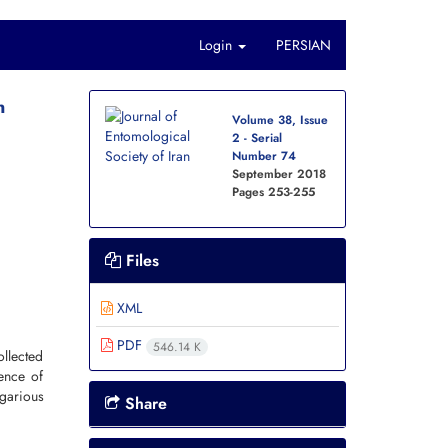
Login
PERSIAN
n
Volume 38, Issue
2 - Serial
Number 74
September 2018
Pages
253-255
Files
XML
PDF
546.14 K
ollected
ence of
garious
Share