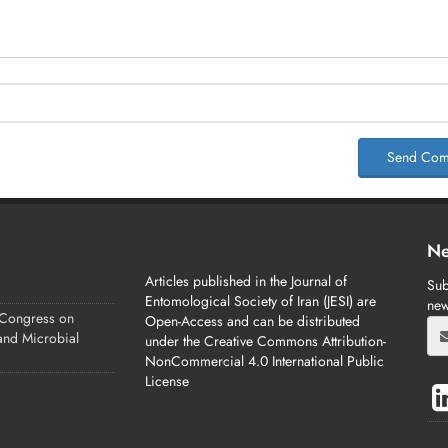
Send Com
Ne
Articles published in the Journal of
Sub
Entomological Society of Iran (JESI) are
new
 Congress on
Open-Access and can be distributed
 and Microbial
under the Creative Commons Attribution-
NonCommercial 4.0 International Public
License