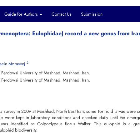
Guide for Authors
Contact Us
Submission
ymenoptera: Eulophidae) record a new genus from Ira
2
ein Moravvej
, Ferdowsi University of Mashhad, Mashhad, Iran.
e, Ferdowsi University of Mashhad, Mashhad, Iran.
a survey in 2009 at Mashhad, North East Iran, some Tortricid larvae were c
ae were kept in laboratory conditions and checked daily until the emerg
was identified as Colpoclypeus florus Walker. This eulophid is a gre
ulophid biodiversity.