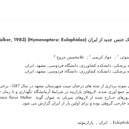
گزارش یک جنس جدید از ایران (Colpoclypeus florus (Walker, 1983)
2
1
1
رسوئی
جواد کریمی
غلامحسین مروج
اه پزشکی، دانشکده کشاورزی، دانشگاه فردوسی، مشهد، ایران
اه پزشکی، دانشکده کشاورزی، دانشگاه فردوسی، مشهد، ایران
م جمع ­آوری شدند. لاروهای پارازیته در شرایط آزمایشگاه نگه­داری و تا زمان خرو
peus florus Walker
ـورهای خــارج شده از لاروهای میزبان به ­عنوان گونة
وئید خارجی گروهی بوده و برای اولین بار از ایران گزارش می ­شود
ایران
پارازیتوئید