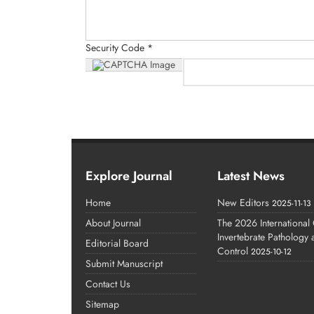
Security Code *
Explore Journal
Latest News
Home
New Editors
2025-11-13
About Journal
The 2026 International
Invertebrate Pathology
Editorial Board
Control
2025-10-12
Submit Manuscript
Contact Us
Sitemap