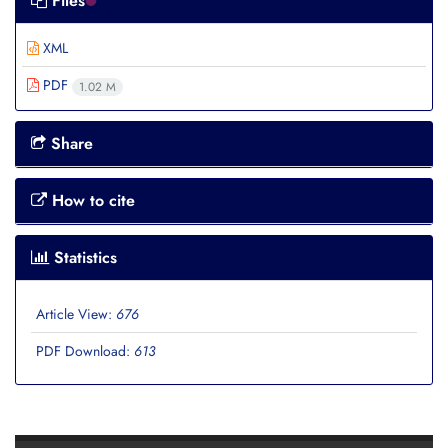
Files
XML
PDF
1.02 M
Share
How to cite
Statistics
Article View:
676
PDF Download:
613