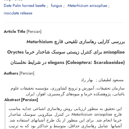
Date Palm horned beetle
fungus
Metarhizium anisopliae
inoculate release
Article Title
[Persian]
بررسی کارایی رهاسازی تلقیحی قارچ Metarhizium
anisopliae برای کنترل زیستی سوسک شاخدار خرما Oryctes
elegans (Coleoptera: Scarabaeidae) در شرایط نخلستان
Authors
[Persian]
مسعود لطیفیان
بهار راد
سازمان تحقیقات، آموزش و ترویج کشاورزی، مؤسسه تحقیقات علوم
باغبانی، پژوهشکده خرما و میوه‌های گرمسیری، اهواز، ایران
Abstract
[Persian]
این تحقیق به منظور ارزیابی روش رهاسازی اشباعی جدایه مناسب
در کنترل میکروبی سوسک شاخدار
Metarhizium anisopliae
قارچ
خرما انجام شد. برای این منظور از یک طرح آشیانه­ای استفاده شد.
آشیان­ها شامل رهاسازی حداقل، متوسط و حداکثر بود که به ترتیب