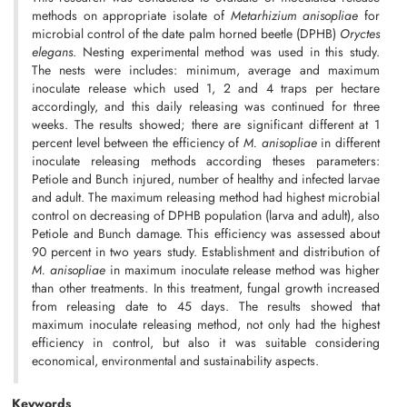
methods on appropriate isolate of
Metarhizium anisopliae
for
microbial control of the date palm horned beetle (DPHB)
Oryctes
elegans
. Nesting experimental method was used in this study.
The nests were includes: minimum, average and maximum
inoculate release which used 1, 2 and 4 traps per hectare
accordingly, and this daily releasing was continued for three
weeks. The results showed; there are significant different at 1
percent level between the efficiency of
M. anisopliae
in different
inoculate releasing methods according theses parameters:
Petiole and Bunch injured, number of healthy and infected larvae
and adult. The maximum releasing method had highest microbial
control on decreasing of DPHB population (larva and adult), also
Petiole and Bunch damage. This efficiency was assessed about
90 percent in two years study. Establishment and distribution of
M. anisopliae
in maximum inoculate release method was higher
than other treatments. In this treatment, fungal growth increased
from releasing date to 45 days. The results showed that
maximum inoculate releasing method, not only had the highest
efficiency in control, but also it was suitable considering
economical, environmental and sustainability aspects.
Keywords