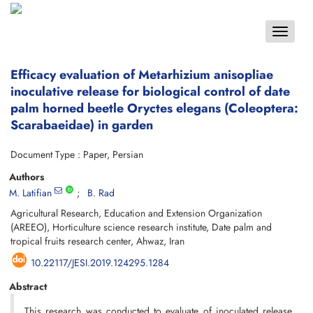
Toggle
navigat
Efficacy evaluation of Metarhizium anisopliae
inoculative release for biological control of date
palm horned beetle Oryctes elegans (Coleoptera:
Scarabaeidae) in garden
Document Type : Paper, Persian
Authors
M. Latifian
B. Rad
Agricultural Research, Education and Extension Organization
(AREEO), Horticulture science research institute, Date palm and
tropical fruits research center, Ahwaz, Iran
10.22117/JESI.2019.124295.1284
Abstract
This research was conducted to evaluate of inoculated release