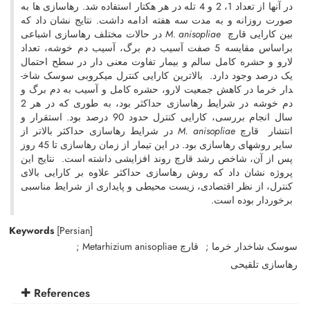
در آن­ها از تعداد 1، 2 و 4 تله در هر هکتار استفاده شد. رهاسازی ­ها به
صورت روزانه و به مدت سه هفته ادامه داشت. نتایج نشان داد که
در حالات مختلف رهاسازی اشباعی
M. anisopliae
بین کارایی قارچ
براساس مقایسه 5 صفت آسیب دم ­برگ، آسیب دم­ خوشه، تعداد
لارو و حشره کامل سالم و بیمار تفاوت معنی­ دار در سطح احتمال
یک درصد وجود دارد. بالاترین کارایی کنترل میکروبی سوسک شاخ­
دار خرما در کاهش جمعیت لارو، حشره کامل و آسیب به دم ­برگ و
دم­ خوشه در شرایط رهاسازی حداکثر بود، به طوری که در هر 2
سال انجام بررسی، کارایی کنترل حدود 90 درصد بود. استقرار و
در شرایط رهاسازی حداکثر بالاتر از
M. anisopliae
انتشار قارچ
سایر روش­های رهاسازی بود. در این تیمار از زمان رهاسازی تا 45 روز
پس از آن، شاخص رشد قارچ روند افزایشی داشته است. نتایج این
پروژه نشان داد که روش رهاسازی حداکثر علاوه بر کارایی بالای
کنترل، از نظر اقتصادی، زیست محیطی و پایداری از شرایط مناسبی
برخوردار بوده است.
Keywords
[Persian]
سوسک شاخدار خرما
قارچ Metarhizium anisopliae
رهاسازی تلقیحی
References