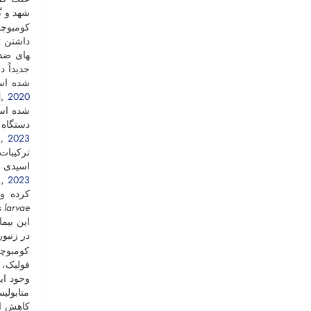
شهد و گ
های ضدم
جدیداً 
شده است (i
l,
2020
شده است
دستگاه 
.,
2023
اسیدی می
.,
2023
کرده و 
s larvae
این بیماری 
در زنبور
کومبوچا
فولیک، 
وجود ای
متابولی
کاهش اس