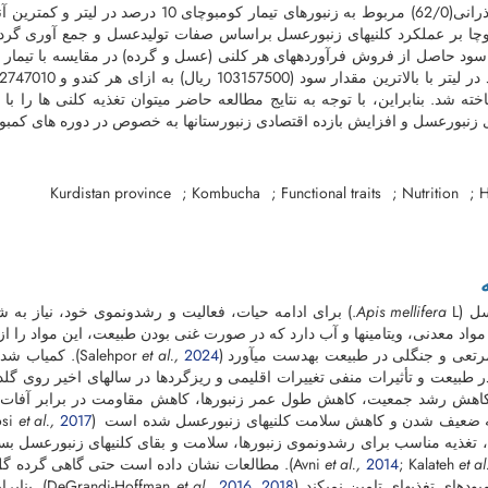
زمستانگذرانی(62/0) مربوط به زنبورهای تیمار
وچا بر عملکرد کلنی­های زنبورعسل براساس صفات تولیدعسل و جمع­ آوری گرده 
ود حاصل از فروش فرآورده­های هر کلنی (عسل و گرده) در مقایسه با تیمار ش
ی زنبورعسل و افزایش بازده اقتصادی زنبورستان­ها به ­خصوص در دوره ­های کمب
Kurdistan province
Kombucha
Functional traits
Nutrition
H
ل (
Apis mellifera
L.) برای ادامه حیات، فعالیت و رشدونموی خود، نیاز به شش
 مواد معدنی، ویتامین­ها و آب دارد که در صورت غنی بودن طبیعت، این مواد را 
تعی و جنگلی در طبیعت به­دست می­آورد (Salehpor
2024
et al.,
). کمیاب شد
ر طبیعت و تأثیرات منفی تغییرات اقلیمی و ریزگردها در سال­های اخیر روی گل
اهش رشد جمعیت، کاهش طول عمر زنبورها، کاهش مقاومت در برابر آفات و بی
ضعیف شدن و کاهش سلامت کلنی­های زنبورعسل شده است (DeGrandi-Hoffman
2017
et al.,
osi
 تغذیه مناسب برای رشدونموی زنبورها، سلامت و بقای کلنی­های زنبورعسل بسیار حیاتی است (ilsheim
et al
; Kalateh
2014
et al.,
Avni
). مطالعات نشان داده است حتی گاهی گرده گل 
ی تغذیه­ای تامین نمی­کند (DeGrandi-Hoffman
2018
,
2016
et al.,
). بنابر