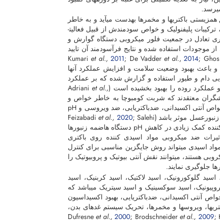
­رسد.
 طریق همزیستی باکتری­ها و مخمرها به­دست می­آید و به خاطر
داشتن ترکیبات خاص پروتئینی، ویتامینی، اسیدهای چرب، اسیدهای آمینه، مواد معدنی، ترکیبات پلی­فنولیک و خواص سودمندش از قبیل فعالیت­
ی تعادل در جمعیت فلور میکروبی دستگاه گوارش و
ز موجودات استفاده شده و نتایج فرآسودمند آن تایید
et al.,
2011
; De Vadder
et al.
,
2014
; Gho
 و باعث بهبود وضعیت سلامت و افزایش عملکرد آنها
یی دام و طیور استفاده و گزارش شده که بر عملکرد
رد روده را بهبود بخشیده است (Adriani
et al.,
شگران معتقدند که شربت کومبوچا به خاطر خواص و
ترکیبات مفید و ارزشمندش، یک مکمل غذایی کامل به­حساب می­آید و به­خاطر داشتن خواص آنتی اکسیدانی، ضدباکتریایی، ضد ویروسی و pH
سل موثر باشد (Feizabadi
; Salehi
2020
et al.,
). مطالعات نشان داده که تغذیه کلنی­ها با شربت شکر حاوی مواد اسیدی کننده کمک زیادی در کاهش pH دستگاه هاضمه زنبورها
تأثیرات ضد میکروبی مواد اسیدی کننده روی باکتری
واد اسیدی می­تواند روش جایگزین مناسبی برای کنترل
روبی هستند، می­توانند نقش آنتی بیوتیک و پروبیوتیک را
ها جلوگیری نمایند.
اسید گلوکورونیک، اسید لاکتیک، اسید کربنیک، اسید
پروپیونیک، اسید سوکسینیک و اسید سیتریک می­باشد که
واص آنتی اکسیدانی، ضدباکتریایی، بهبود اکسیداسیون
ی­ها، ویروس­ها و مخمرها، تحریک سیستم غده­ای بدن،
et al.,
2000
; Brodschneider
et al.,
2009
;