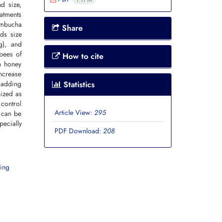
d size,
eatments
kombucha
Share
ds size
g), and
bees of
How to cite
n honey
increase
Statistics
m adding
nized as
 control
Article View:
295
s can be
pecially
PDF Download:
208