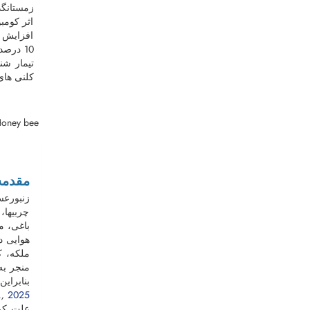
اثر کومب
افزایش س
کلنی ­ها
oney bee
مقدمه
زنبورعس
چربی­ها،
باغی، مر
هوایی د
ملکه، ک
منجر به 
بنابراین،
.,
2025
علت کمبودها