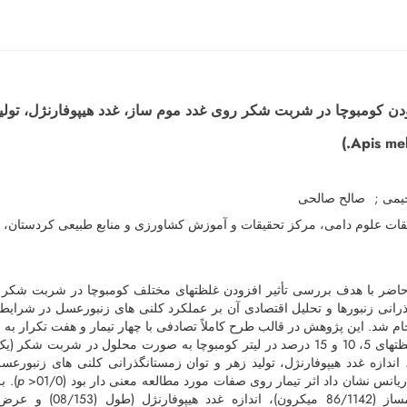
ودن کومبوچا در شربت شکر روی غدد موم ساز، غدد هیپوفارنژل، تولی
حیمی
صالح صالحی
ات علوم دامی، مرکز تحقیقات و آموزش کشاورزی و منابع طبیعی کردستان، 
اضر با هدف بررسی تأثیر افزودن غلظت­های مختلف کومبوچا در شربت شکر روی
 انجام شد. این پژوهش در قالب طرح کاملاً تصادفی با چهار تیمار و هفت تکرار به
حاوی غلظت­های 5، 10 و 15 درصد در لیتر کومبوچا به صورت محلول در شربت
 اندازه غدد هیپوفارنژل، تولید زهر و توان زمستانگذرانی کلنی­ های زنبور
یانس نشان داد اثر تیمار روی صفات مورد مطالعه معنی ­دار بود (01/0<
p
). ب