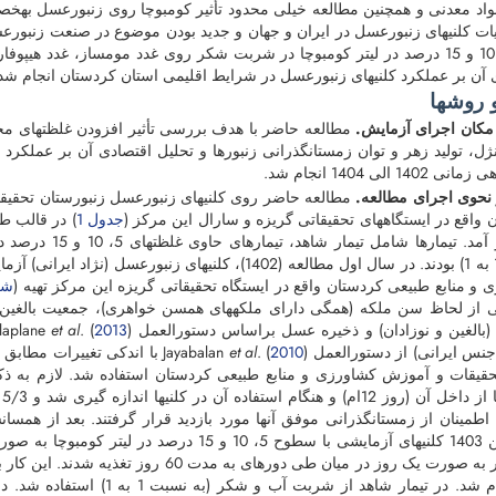
واد معدنی و همچنین مطالعه خیلی محدود تأثیر کومبوچا روی زنبورعسل به­خ
 کلنی­های زنبورعسل در ایران و جهان و جدید بودن موضوع در صنعت زنبورعس
های 5، 10 و 15 درصد در لیتر کومبوچا در شربت شکر روی غدد موم­ساز، غدد هیپ
 آن بر عملکرد کلنی­های زنبورعسل در شرایط اقلیمی استان کردستان انجام شد
 روش­ها
مکان اجرای آزمایش.
مطالعه حاضر با هدف بررسی تأثیر افزودن غلظت­های 
نژل، تولید زهر و توان زمستانگذرانی زنبورها و تحلیل اقتصادی آن بر عملکرد
1402 الی 1404 انجام شد.
نحوی اجرای مطالعه
.
مطالعه حاضر روی کلنی­های زنبورعسل زنبورستان تحقیق
 واقع در ایستگاه­های تحقیقاتی گریزه و سارال این مرکز (
جدول 1
) در قالب طر
اجرا در آمد. تیم
نسبت 1 به 1) بودند. در سال اول مطالعه (1402)، کلنی­های
 و منابع طبیعی کردستان واقع در ایستگاه تحقیقاتی گریزه این مرکز تهیه (
شک
الغین و نوزادان) و ذخیره عسل براساس دستورالعمل Delaplane
2013
. (
et al
ایرانی) از دستورالعمل Jayabalan
) با اندکی تغییرات مطابق مواد ارائه شده در جدول (
2010
. (
et al
5/0 لیتر به صورت یک روز در میان طی دوره
نیز انجام شد. در تیمار شاهد ا