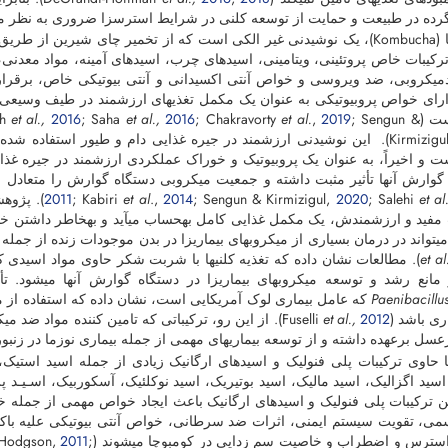
رده در طبیعت و حمایت از توسعه کلنی در شرایط استرس­زا ضروری به نظر می
کومبوچا (Kombucha)، یک نوشیدنی غیر الکی است که از تخمیر چای شیرین از
یکروبی، ضد ویروسی و خواص آنتی اکسیدانی و آنتی بیوتیکی خاص، برقرار
دارای خواص پروبیوتیکی به عنوان یک مکمل تغذیه­ای ارزشمند در طیف وسیعی ا
Kumar
; Sengun &
2019
,
et al.
; Chakravorty
2016
et al.,
; Saha
2016
et al.,
sh
Kirmizigu
). این نوشیدنی ارزشمند در جیره غذایی دام و طیور استفاده شده
 و اخیراً، به عنوان یک پروبیوتیک و خوراک عملکردی ارزشمند در جیره غذا
گوارش آنها تأثیر مثبت داشته و جمعیت میکروبی دستگاه گوارش را متعادل و عملک
et al
; Salehi
2020
; Sengun & Kirmizigul,
2014
.,
et al
; Kabiri
2011
). پژوه
­تواند در درمان بسیاری از میکروب­های بیماری­زا در بدن موجودات زنده از جمله زنبورع
et al
مانع رشد و توسعه میکروب­های بیماری­زا در دستگاه گوارش آنها می­شود. 
Paenibacillu
که عامل بیماری لوک آمریکایی است، نشان داده که استفاده از م
باشد (Fuselli
2012
et al.,
). از این رو، ترکیباتی که تامین کننده مواد ضد میک
عسل برعهده داشته و از توسعه بیماری­های مهمی از جمله بیماری نوزما در زنبور
 حاوی ترکیبات پلی فنولیک و اسیدهای ارگانیک زیادی از جمله اسید استیک، 
اسید اگزالیک، اسید مالیک، اسید بوتیریک، اسید نوکلئیک، آسکوربیک، اسـیـد 
ن ترکیبات پلی فنولیک و اسیدهای ارگانیک باعث ایجاد خواص مهمی از جمله خ
سمی، تقویت سیستم ایمنی، اثرات ضد سرطانی، خواص آنتی بیوتیکی علیه باکتر
ترس و اضطراب و خاصیت سم زدایی در کومبوچا می­شوند (Dufresne
;
2011
 Hodgson,