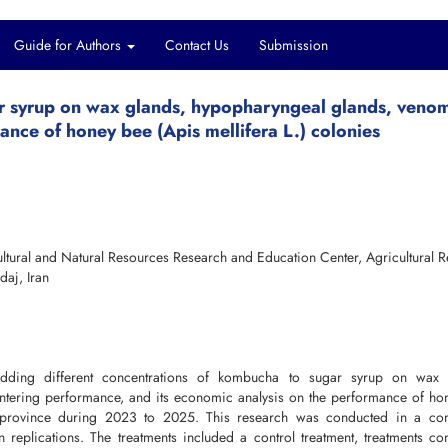
Guide for Authors
Contact Us
Submission
ar syrup on wax glands, hypopharyngeal glands, veno
nce of honey bee (Apis mellifera L.) colonies
tural and Natural Resources Research and Education Center, Agricultural 
aj, Iran
 adding different concentrations of kombucha to sugar syrup on wax 
ntering performance, and its economic analysis on the performance of ho
an province during 2023 to 2025. This research was conducted in a com
replications. The treatments included a control treatment, treatments co