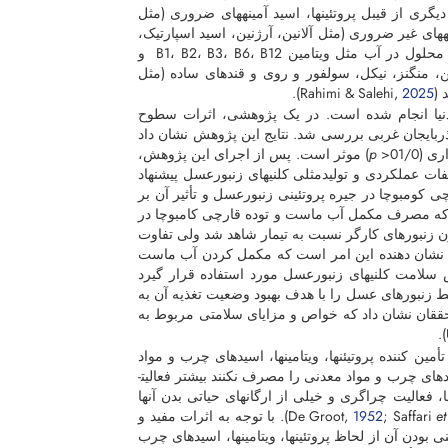
یگری از قیبل پروتئین­ها، اسید آمینه­های ضروری (مثل
نه­های غیر ضروری (مثل آلانین، آرژنین، اسید اسپارتیک،
سیستئین، اسید گلوتامیک، گلاسین، هیستیدین، پرولین، سرین و تیروزین)، ویتامین­های محلول در آب مثل ویتامین B1، B2، B3، B6، B12 و
آهن، منگنز، نیکل، سولفور و روی و قندهای ساده (مثل
R,
2025
).
دنیا انجام شده است. در یک پژوهشی، اثرات سطوح
ذربایجان غربی بررسی شد. نتایج این پژوهش نشان داد
01/<
p
) موثر است. پس از اجرای این پژوهش،
عملکردی و تولیدمثلی کلنی­های زنبورعسل پیشنهاد
ومبوچا در جیره پروتئینی زنبورعسل و تأثیر آن بر
اد که مصرف مکمل آب ماست و توده قارچی کامبوچا در
 زنبورهای کارگر نسبت به تیمار شاهد شد ولی تفاوت
ایش نشان دهنده این امر است که مکمل کردن آب ماست
سلامت کلنی­های زنبورعسل مورد استفاده قرار گیرد
زنبورهای عسل را با هدف بهبود وضعیت تغذیه آن به
 محققان نشان داد که خواص و مزایای سلامتی مربوط به
).
 کننده پروتیئن­ها، ویتامین­ها، اسیدهای چرب و مواد
معدنی در کلنی ضروری است. اگر زنبورهای کارگر جوان مواد پروتیئنی، ویتامینی، اسیدهای چرب و مواد معدنی را مصرف نکنند بیشتر فعالیت­
ا، فعالیت چراگری و خیلی از ارگان­های حیاتی بدن آنها
et
; Saffari
1952
). با توجه به اثرات مفید و
دن آن از لحاظ پروتئین­ها، ویتامین­ها، اسیدهای چرب