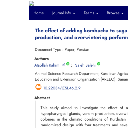
Home
Journal Info
Teams
Browse
The effect of adding kombucha to sug
production, and overwintering performa
Document Type : Paper, Persian
Authors
Ataollah Rahimi
Saleh Salehi
Animal Science Research Department, Kurdistan Agricul
Education and Extension Organization (AREEO), Sanand
10.22034/JESI.46.2.9
Abstract
This study aimed to investigate the effect of
hypopharyngeal glands, venom production, overwi
colonies in the climatic conditions of Kurdist
randomized design with four treatments and seven 