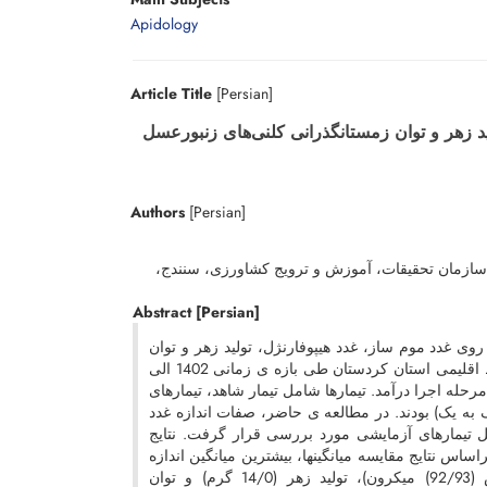
Apidology
Article Title
[Persian]
د زهر و توان زمستانگذرانی کلنی‌های زنبورعسل
Authors
[Persian]
سازمان تحقیقات، آموزش و ترویج کشاورزی، سنندج،
Abstract
[Persian]
 غدد موم ­ساز، غدد هیپوفارنژل، تولید زهر و توان
زمستانگذرانی زنبورها و تحلیل اقتصادی آن بر عملکرد کلنی ­های زنبورعسل در شرایط اقلیمی استان کردستان طی بازه­ ی زمانی 1402 الی
 مرحله اجرا درآمد. تیمارها شامل تیمار شاهد، تیمارهای
 شکر (یک ­به ­یک) بودند. در مطالعه­ ی حاضر، صفات اندازه غدد
عسل تیمارهای آزمایشی مورد بررسی قرار گرفت. نتایج
راساس نتایج مقایسه میانگین­ها، بیشترین میانگین اندازه
غدد موم­ساز (86/1142 میکرون)، اندازه غدد هیپوفارنژل (طول (08/153) و عرض (92/93) میکرون)، تولید زهر (14/0 گرم) و توان