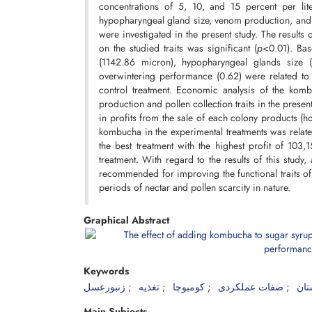
concentrations of 5, 10, and 15 percent per lit
hypopharyngeal gland size, venom production, and 
were investigated in the present study. The results
on the studied traits was significant (
p
<0.01). Bas
(1142.86 micron), hypopharyngeal glands size 
overwintering performance (0.62) were related t
control treatment. Economic analysis of the ko
production and pollen collection traits in the prese
in profits from the sale of each colony products (h
kombucha in the experimental treatments was relate
the best treatment with the highest profit of 103
treatment. With regard to the results of this stud
recommended for improving the functional traits of
periods of nectar and pollen scarcity in nature.
Graphical Abstract
Keywords
تان
صفات عملکردی
کومبوچا
تغذیه
زنبورعسل
Main Subjects