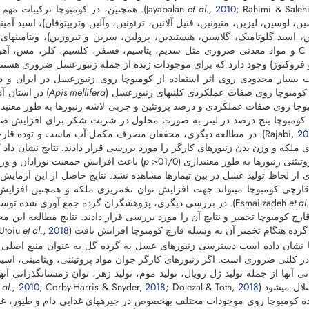
; Rahimi & Saleh
2010
et al.,
Jayabalan
). همچنین، در کومبوچا ترکیبات مهم د
ن، لوسین، لیزین، متیونین، فنیل آلانین، ترئونین، وآلین وتریپتوفان)، اسید آمی
ویتامین C و مواد معدنی ضروری مثل سدیم، پتاسیم، فسفر، کلسیم، کلر، مس، 
فروکتوز) وجود دارد که برای موجودات زنده از جمله زنبورعسل ضروری هستند (ahimi & Salehi
 بسیار محدودی روی اثر استفاده از کومبوچا روی زنبورعسل در ایران و 
ومبوچا روی صفات عملکردی کلنی­های زنبورعسل (
Apis mellifera
) در استان آ
چا روی صفات عملکردی و درصد پروتئین و چربی لاشه زنبورها به طور معنی­داری (0
مبوچا پنج درصد در لیتر به صورت محلول در شربت شکر برای افزایش صفات 
20
). در مطالعه دیگری، محققان مصرف مکمل آب ماست و توده قارچی ک
 ملکه و وزن بدن زنبورهای کارگر را مورد بررسی قرار دادند. نتایج نشان د
یئنی زنبورها به طور معنی­داری (01/0<
p
) باعث افزایش جمعیت نوزادان و وزن
ری از لحاظ تولید عسل در بین تیمارها مشاهده نشد. نتایج حاصل از این آزم
قارچی کومبوچا می­تواند جهت افزایش توان تخمریزی ملکه و همچنین افزایش 
et al
). در بررسی دیگری، پژوهشگران گرده جمع آوری شده توسط 
ارچ کومبوچا تخمیر و نتایج آن را مورد بررسی قرار دادند. نتایج مطالعه این
 گرده هنگام تخمیر آن به وسیله قارچ کومبوچا افزایش یافت (Utoiu
2018
,
et al.
ا نشان داده است دسترسی زنبورهای عسل به گرده گل به عنوان منبع اصلی تأمین
ی آنها از جمله تولید ژل رویال، تولید موم، تولید زهر، توان زمستانگذرانی آنه
 می­شود (De Groot,
2018
; Dolezal & Toth,
2018
; Corby-Harris & Snyder,
2010
 al.,
ده کومبوچا روی موجودات مختلف به­خصوص در جیره­های غذایی دام و طیور، غنی بو