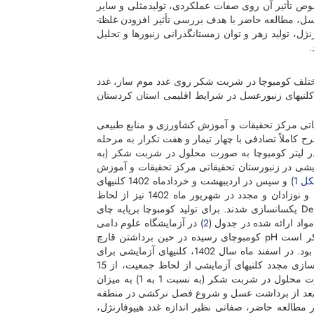
صوص تأثیر آن روی صفات عملکردی، تولیدمثلی و سایر
ل، مطالعه حاضر با هدف بررسی تأثیر افزودن غلظت­
وفارنژل، تولید زهر و توان زمستانگذرانی زنبورها و تحلیل
.
مختلف کومبوچا در شربت شکر روی غدد موم ساز، غدد
 کلنی­های زنبورعسل در شرایط اقلیمی استان کردستان
اتی مرکز تحقیقات و آموزش کشاورزی و منابع طبیعی
ح کاملاً تصادفی با چهار تیمار و هفت تکرار به مرحله
ارها شامل تیمار شاهد، تیمارهای حاوی غلظت­های 5، 10 و 15 درصد در لیتر کومبوچا به صورت محلول در شربت شکر (به
 زنبورعسل (نژاد ایرانی) آزمایشی در زنبورستان تحقیقاتی مرکز تحقیقات و آموزش
ل 1
) و سپس در اردیبهشت و خردادماه 1402 کلنی­های
آزمایشی از لحاظ سن ملکه (همگی دارای ملکه­های هم­سن خواهری)، جمعیت بالغین و نوزادان و مجدد در شهریور ماه 1402 نیز از لحاظ
) یکسان­سازی شدند. برای تولید کومبوچا برپایه چای
2
) در آزمایشگاه علوم دامی
مرکز تحقیقات و آموزش کشاورزی و منابع طبیعی کردستان استفاده شد. لازم به ذکر است pH کومبوچای رسیده در حین برداشتن قارچ
کومبوچا از داخل آن (روز 12­ام) و هنگام استفاده آن در کلنی­ها اندازه گیری شد و 5/3 بود. در اسفند ماه سال 1402، کلنی­های آزمایشی برای
حصول اطمینان از زمستانگذرانی موفق آنها مورد بازدید قرار گرفتند. بعد از همسان­سازی مجدد کلنی­های آزمایشی از لحاظ جمعیت، از 15
فروردین 1403 کلنی­های آزمایشی با سطوح 5، 10 و 15 درصد در لیتر کومبوچا به صورت محلول در شربت شکر (به نسبت 1 به 1) به میزان
­ای به مدت 60 روز تغذیه شدند. این کار بعد از برداشت عسل و شروع فصل نرکشی در منطقه
ز شربت آب و شکر (به نسبت 1 به 1) استفاده شد. در مطالعه حاضر، صفاتی نظیر اندازه غدد هیپوفارنژل،