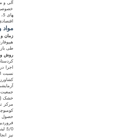
آلی و م
خصوصیات
اقتصادی
مواد و
زمان و 
هیپوفار
طی بازه­ی زمانی 
روش و 
کردستان
کشاورزی
جمعیت (ب
خشک (جنس 