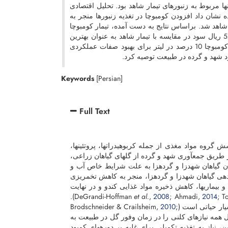
 کومبوچای 10 درصد در لیتر و کمترین آنها مربوط به زنبورهای تیمار شاهد بود. تحلیل اقتصادی
نشان داد افزودن کومبوچا در تغذیه زنبورها منجر به
اهد شد. براساس نتایج به ­دست آمده، تیمار کومبوچا
10 درصد در لیتر با بالاترین مقدار سود (103157500 ریال) به ازای هر کندو و 52747010 ریال سود در مقایسه با تیمار شاهد به عنوان بهترین
تیمار شناخته شد. بنابراین، با توجه به نتایج مطالعه حاضر می­توان تغذیه کلنی­ ها را با کومبوچا 10 درصد در لیتر برای بهبود صفات عملکردی
ود شهد و گرده در طبیعت توصیه کرد.
Keywords
[Persian]
Full Text
 گروه مواد مغذی از جمله کربوهیدرات­ها، پروتئین­ها،
از طریق جمع­آوری شهد و گرده از گل­های گیاهان زراعی،
ن گیاهان شهدزا و گرده­زا به علت شرایط خاص آب و
دهی گیاهان شهدزا و گرده­زا، منجر به کاهش تخمریزی
ماری­ها، کاهش ذخیره مواد غذایی کندو و در نهایت
).
et al.
,
2008
; Ahmadi,
2014
; T
Brodschneider & Cra,
;
2010
همه نیازهای کلنی را در زمان وفور گل در طبیعت به
این، نیاز به تغذیه تکمیلی برای غلبه بر دوره­های کمبود