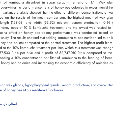
er of kombucha dissolved in sugar syrup (in a ratio of 1:1). Wax glan
overwintering performance traits of honey bee colonies in experimental tr
 of variance analysis showed that the effect of different concentrations of 
ed on the results of the mean comparison, the highest mean of wax glan
(length (153.08) and width (93.92) micron), venom production (0.14 
o honey bees of 10 % kombucha treatment, and the lowest was related to 
mbucha effect on honey bee colony performance was conducted based o
nt study. The results showed that adding kombucha to bee nutrition led to an 
oney and pollen) compared to the control treatment. The highest profit fro
d to the 10% kombucha treatment per liter, which this treatment was recog
,157,500 Rials per hive and a profit of 52,747,010 Rials compared to the
y, adding a 10% concentration per liter of kombucha to the feeding of bee
 honey bee colonies and increasing the economic efficiency of apiaries es
استان کردس