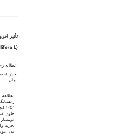
تأثیر افز
(Apis mellifera L.)
عطااله ر
بخش تحقیق
ایران
مطالعه ح
1404
موم­ساز،
تجزیه وار