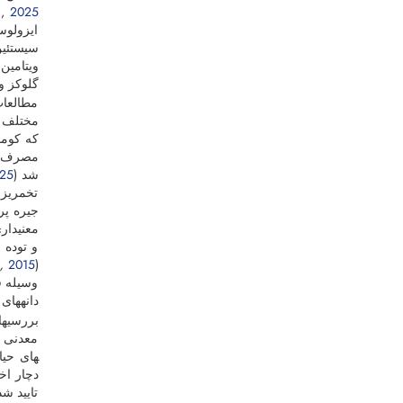
i,
2025
ایزولوسی
گلوکز و 
مطالعات
مختلف ک
که کومبو
مصرف کو
شد (Rajabi,
25
تخمریزی
جیره پروت
معنی­دا
و توده 
.,
2015
(Esmailzadeh
وسیله ق
دانه­های
بررسی­ه
های حیات
دچار اختلال
تایید ش