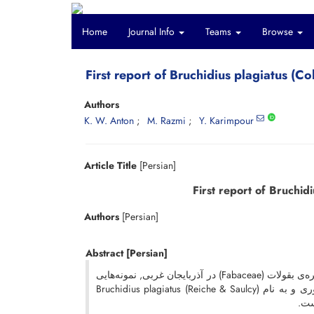
Home
Journal Info
Teams
Browse
First report of Bruchidius plagiatus (C
Authors
K. W. Anton
M. Razmi
Y. Karimpour
Article Title
[Persian]
First report of Bruchid
Authors
[Persian]
Abstract
[Persian]
در طی بررسی‌های مربوط به فون سوسک‌های خانواده‌ی Bruchidae مرتبط با گیاهان تیره‌ی بقولات (Fabaceae) در آذربایجان‌ غربی, نمونه‌هایی
از یک گونه سخت‌بال‌پوش از درون نیام‌های گیاه Astragalus caryolobus Bunge جمع‌آوری و به نام Bruchidius plagiatus (Reiche & Saulcy)
است