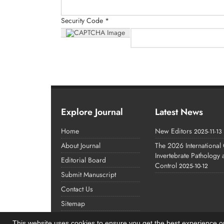
Security Code *
Explore Journal
Latest News
Home
New Editors
2025-11-13
About Journal
The 2026 International
Invertebrate Pathology
Editorial Board
Control
2025-10-12
Submit Manuscript
Contact Us
Sitemap
This website uses cookies to ensure you get the best experience 