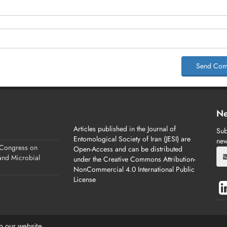
Send Com
Ne
Articles published in the Journal of
Sub
Entomological Society of Iran (JESI) are
new
 Congress on
Open-Access and can be distributed
 and Microbial
under the Creative Commons Attribution-
NonCommercial 4.0 International Public
License
on our website.