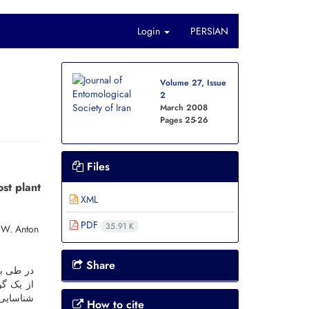
Login
PERSIAN
Volume 27, Issue
2
March 2008
Pages
25-26
Files
ost plant
XML
PDF
35.91 K
 W. Anton
Share
شناسای.
How to cite